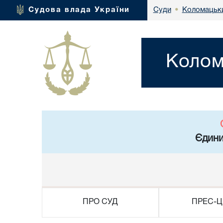
Коломацьки
Судова влада України
Суди
•
Колом
Єдини
ПРО СУД
ПРЕС-Ц